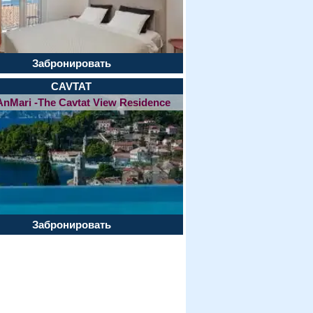
Забронировать
CAVTAT
 AnMari -The Cavtat View Residence
Забронировать