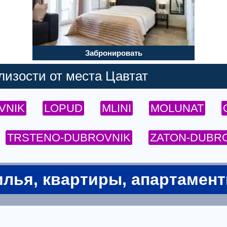
Забронировать
изости от места Цавтат
VNIK
LOPUD
MLINI
MOLUNAT
TRSTENO-DUBROVNIK
ZATON-DUBR
лья, квартиры, апартамен