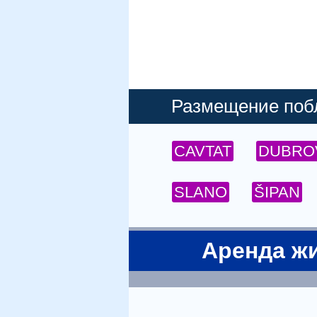
Размещение побл
CAVTAT
DUBRO
SLANO
ŠIPAN
Аренда жи