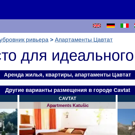
убровник ривьера
Апартаменты Цавтат
то для идеального
Аренда жилья, квартиры,
апартаменты Цавтат
Другие варианты размещения в городе Cavtat
CAVTAT
Apartments Katušic