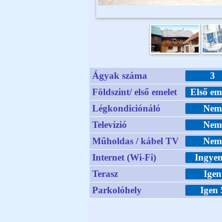
Ágyak száma
3
Földszint/ első emelet
Első em
Légkondiciónáló
Ne
Televízió
Ne
Műholdas / kábel TV
Ne
Internet (Wi-Fi)
Ingyen
Terasz
Igen
Parkolóhely
Igen 