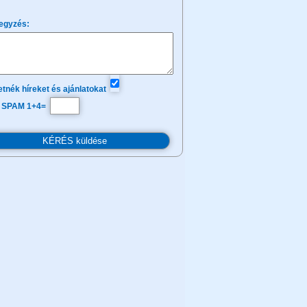
egyzés:
tnék híreket és ajánlatokat
 SPAM 1+4=