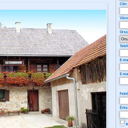
Cím:
Váro
Orsz
Telef
E-ma
E-ma
Felnő
Érke
K