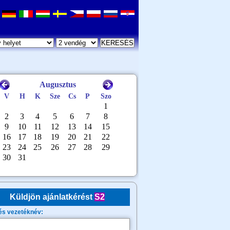
Küldjön ajánlatkérést
S2
és vezetéknév: