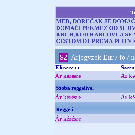
T
MED, DORUČAK JE DOMAĆI
DOMAĆI PEKMEZ OD ŠLJIVA
KRUH,KOD KARLOVCA SE S
CESTOM D1 PREMA PLITV
S2
Árjegyzék Eur / fő / 
Előszezon
Szezo
Ár kérésre
Ár ké
Szoba reggelivel
Ár kérésre
Ár ké
Reggeli
Ár kérésre