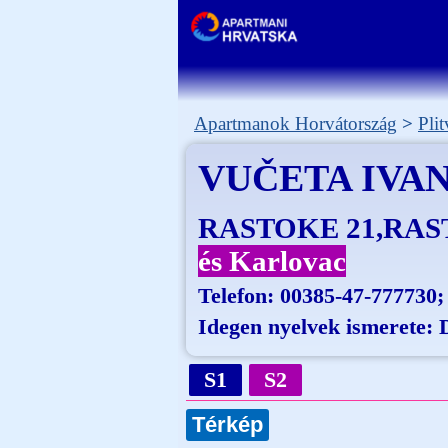
Apartmanok Horvátország
Pli
VUČETA IVA
RASTOKE 21,RA
és Karlovac
Telefon:
00385-47-777730;
Idegen nyelvek ismerete: 
S1
S2
Térkép