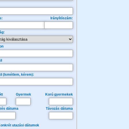
s:
Irányítószám:
ág:
on
il
il (Ismétlem, kérem):
tt
Gyermek
Korú gyermekek
zés dátuma
Távozás dátuma
onkrét utazási dátumok