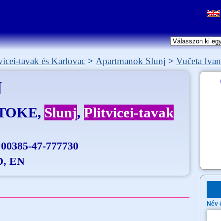
tvicei-tavak és Karlovac
Apartmanok Slunj
Vučeta Ivan
N
STOKE
Slunj
Plitvicei-tavak
 00385-47-777730
D, EN
Név 