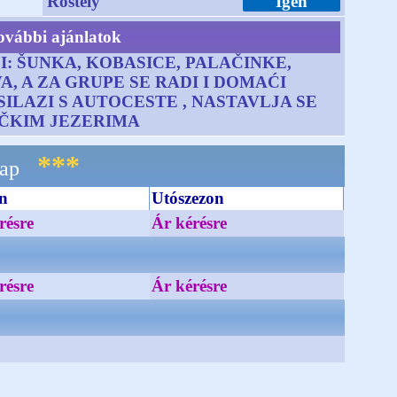
Rostély
Igen
ovábbi ajánlatok
: ŠUNKA, KOBASICE, PALAČINKE,
, A ZA GRUPE SE RADI I DOMAĆI
ILAZI S AUTOCESTE , NASTAVLJA SE
IČKIM JEZERIMA
***
nap
n
Utószezon
résre
Ár kérésre
résre
Ár kérésre