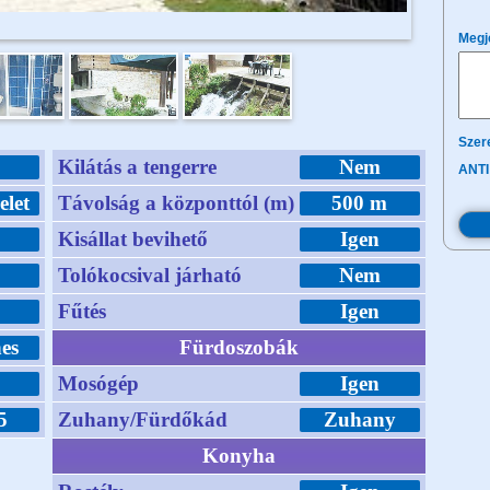
Megj
Szere
Kilátás a tengerre
Nem
ANTI
elet
Távolság a központtól (m)
500 m
m
Kisállat bevihető
Igen
m
Tolókocsival járható
Nem
m
Fűtés
Igen
es
Fürdoszobák
Mosógép
Igen
5
Zuhany/Fürdőkád
Zuhany
Konyha