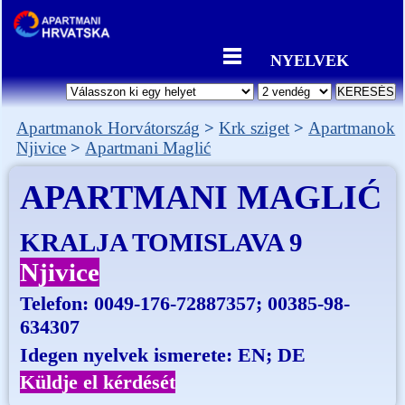
NYELVEK
Apartmanok Horvátország
Krk sziget
Apartmanok
Njivice
Apartmani Maglić
APARTMANI MAGLIĆ
KRALJA TOMISLAVA 9
Njivice
Telefon:
0049-176-72887357; 00385-98-
634307
Idegen nyelvek ismerete: EN; DE
Küldje el kérdését