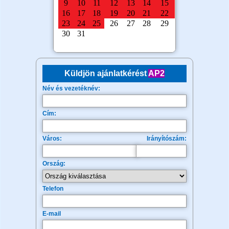
Küldjön ajánlatkérést
AP2
Név és vezetéknév:
Cím:
Város:
Irányítószám:
Ország:
Telefon
E-mail