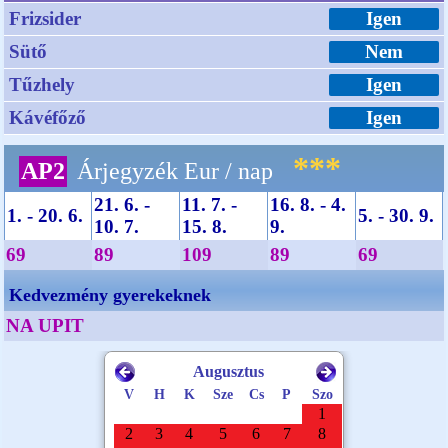
Frizsider
Igen
Sütő
Nem
Tűzhely
Igen
Kávéfőző
Igen
***
AP2
Árjegyzék Eur / nap
21. 6. -
11. 7. -
16. 8. - 4.
1. - 20. 6.
5. - 30. 9.
10. 7.
15. 8.
9.
69
89
109
89
69
Kedvezmény gyerekeknek
NA UPIT