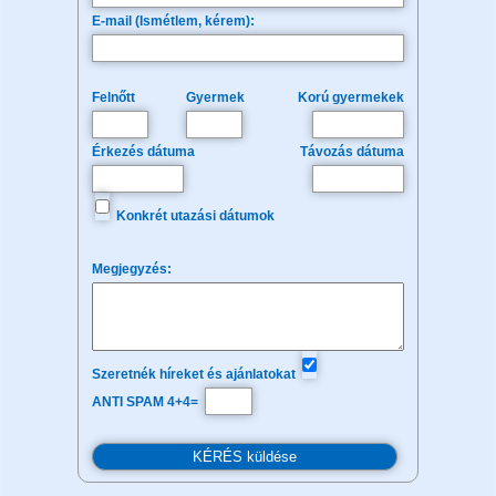
E-mail (Ismétlem, kérem):
Felnőtt
Gyermek
Korú gyermekek
Érkezés dátuma
Távozás dátuma
Konkrét utazási dátumok
Megjegyzés:
Szeretnék híreket és ajánlatokat
ANTI SPAM 4+4=