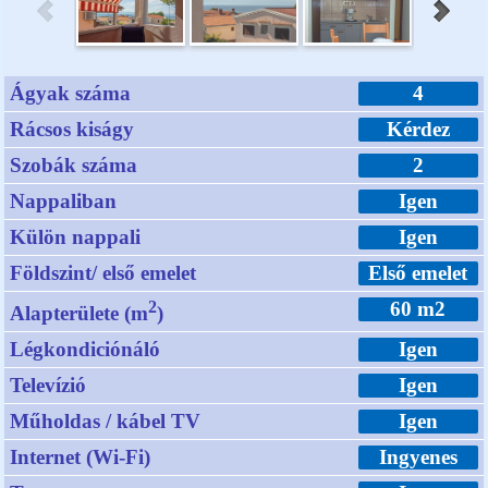
Ágyak száma
4
Rácsos kiságy
Kérdez
Szobák száma
2
Nappaliban
Igen
Külön nappali
Igen
Földszint/ első emelet
Első emelet
2
60 m2
Alapterülete (m
)
Légkondiciónáló
Igen
Televízió
Igen
Műholdas / kábel TV
Igen
Internet (Wi-Fi)
Ingyenes