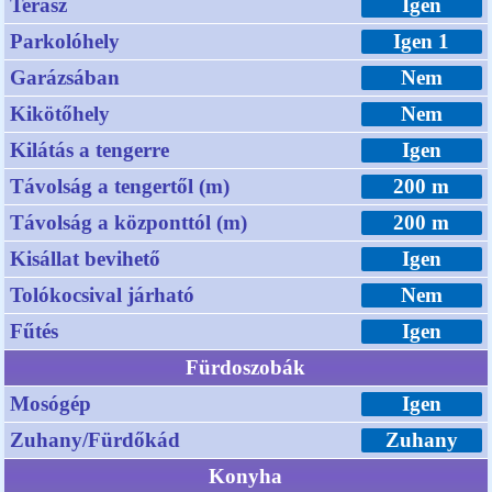
Terasz
Igen
Parkolóhely
Igen 1
Garázsában
Nem
Kikötőhely
Nem
Kilátás a tengerre
Igen
Távolság a tengertől (m)
200 m
Távolság a központtól (m)
200 m
Kisállat bevihető
Igen
Tolókocsival járható
Nem
Fűtés
Igen
Fürdoszobák
Mosógép
Igen
Zuhany/Fürdőkád
Zuhany
Konyha