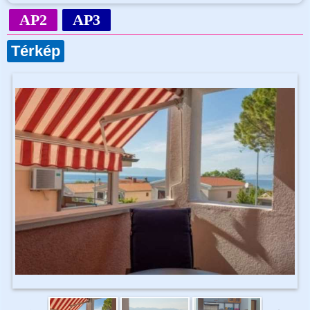
AP2
AP3
Térkép