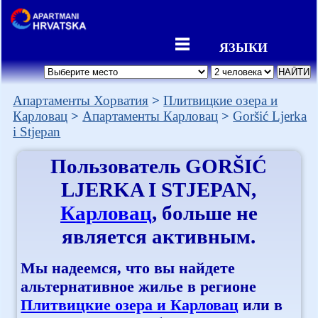
ЯЗЫКИ
Апартаменты Хорватия
Плитвицкие озера и
Карловац
Апартаменты Карловац
Goršić Ljerka
i Stjepan
Пользователь
GORŠIĆ
LJERKA I STJEPAN
,
Карловац
, больше не
является активным.
Мы надеемся, что вы найдете
альтернативное жилье в регионе
Плитвицкие озера и Карловац
или в