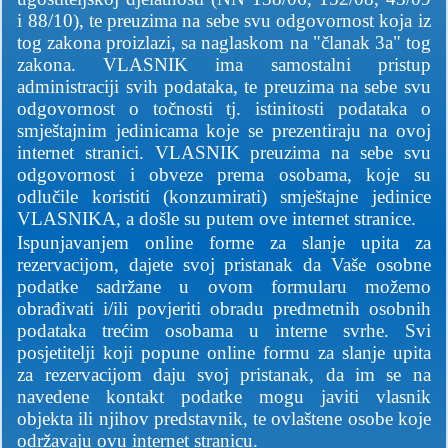
i 88/10), te preuzima na sebe svu odgovornost koja iz
tog zakona proizlazi, sa naglaskom na "članak 3a" tog
zakona. VLASNIK ima samostalni pristup
administraciji svih podataka, te preuzima na sebe svu
odgovornost o točnosti tj. istinitosti podataka o
smještajnim jedinicama koje se prezentiraju na ovoj
internet stranici. VLASNIK preuzima na sebe svu
odgovornost i obveze prema osobama, koje su
odlučile koristiti (konzumirati) smještajne jedinice
VLASNIKA, a došle su putem ove internet stranice.
Ispunjavanjem online forme za slanje upita za
rezervacijom, dajete svoj pristanak da Vaše osobne
podatke sadržane u ovom formularu možemo
obrađivati i/ili povjeriti obradu predmetnih osobnih
podataka trećim osobama u interne svrhe. Svi
posjetitelji koji popune online formu za slanje upita
za rezervacijom daju svoj pristanak, da im se na
navedene kontakt podatke mogu javiti vlasnik
objekta ili njihov predstavnik, te ovlaštene osobe koje
održavaju ovu internet stranicu.