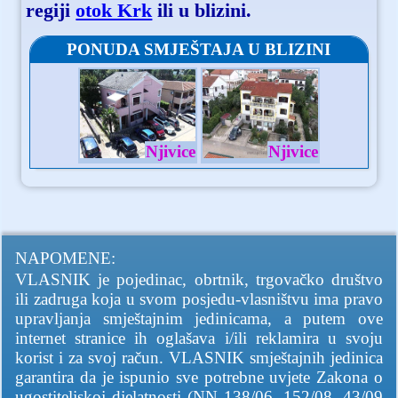
regiji
otok Krk
ili u blizini.
PONUDA SMJEŠTAJA U BLIZINI
Njivice
Njivice
NAPOMENE:
VLASNIK je pojedinac, obrtnik, trgovačko društvo
ili zadruga koja u svom posjedu-vlasništvu ima pravo
upravljanja smještajnim jedinicama, a putem ove
internet stranice ih oglašava i/ili reklamira u svoju
korist i za svoj račun. VLASNIK smještajnih jedinica
garantira da je ispunio sve potrebne uvjete Zakona o
ugostiteljskoj djelatnosti (NN 138/06, 152/08, 43/09