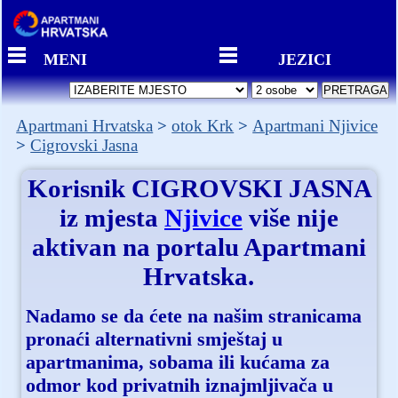
MENI
JEZICI
Apartmani Hrvatska
otok Krk
Apartmani Njivice
Cigrovski Jasna
Korisnik
CIGROVSKI JASNA
iz mjesta
Njivice
više nije
aktivan na portalu Apartmani
Hrvatska.
Nadamo se da ćete na našim stranicama
pronaći alternativni smještaj u
apartmanima, sobama ili kućama za
odmor kod privatnih iznajmljivača u